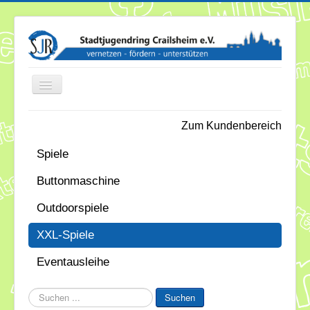
Toggle
Navigation
Zum Kundenbereich
News
Spiele
Termine
Buttonmaschine
Über uns
Outdoorspiele
Mitglieder
XXL-Spiele
Förderung
Eventausleihe
Services
Suchen
Suchen
...