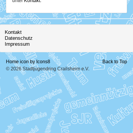
unter
Kontakt
.
Download
Ausleihe
Ratskeller
Kontakt
Datenschutz
Impressum
Home icon by Icons8
Back to Top
© 2026 Stadtjugendring Crailsheim e.V.