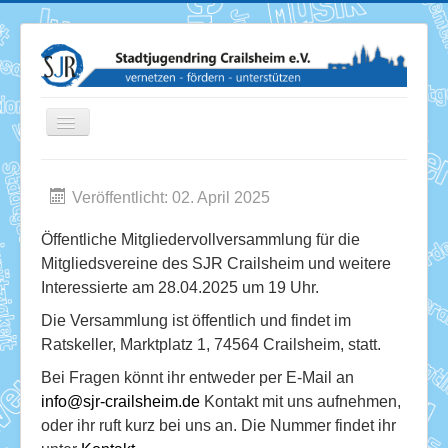
Toggle
Navigation
Veröffentlicht: 02. April 2025
News
Öffentliche Mitgliedervollversammlung für die
Termine
Mitgliedsvereine des SJR Crailsheim und weitere
Interessierte am 28.04.2025 um 19 Uhr.
Über uns
Die Versammlung ist öffentlich und findet im
Mitglieder
Ratskeller,
Marktplatz 1,
74564 Crailsheim, statt.
Förderung
Bei Fragen könnt ihr entweder per E-Mail an
info@sjr-crailsheim.de
Kontakt mit uns aufnehmen,
Services
oder ihr ruft kurz bei uns an. Die Nummer findet ihr