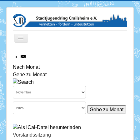
Toggle
Navigation
News
Nach Monat
Gehe zu Monat
Termine
Über uns
Mitglieder
Gehe zu Monat
Förderung
Services
Vorstandssitzung