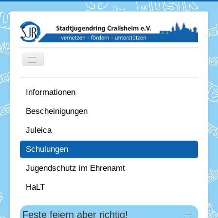
Toggle
Navigation
Informationen
News
Bescheinigungen
Termine
Juleica
Über uns
Schulungen
Mitglieder
Jugendschutz im Ehrenamt
Förderung
HaLT
Services
Feste feiern aber richtig!