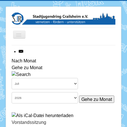
Toggle
Navigation
News
Nach Monat
Gehe zu Monat
Termine
Über uns
Mitglieder
Gehe zu Monat
Förderung
Services
Vorstandssitzung