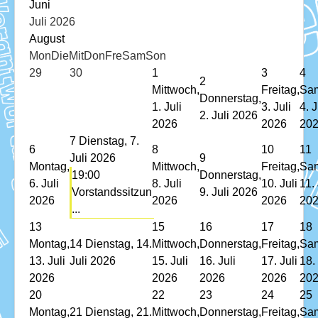
Download
Juni
Juli 2026
Ausleihe
August
Mon
Die
Mit
Don
Fre
Sam
Son
Ratskeller
29
30
1
3
4
2
Mittwoch,
Freitag,
Sam
Donnerstag,
1. Juli
3. Juli
4. J
2. Juli 2026
2026
2026
20
7
Dienstag, 7.
6
8
10
11
Juli 2026
9
Montag,
Mittwoch,
Freitag,
Sam
19:00
Donnerstag,
6. Juli
8. Juli
10. Juli
11. 
Vorstandssitzun
9. Juli 2026
2026
2026
2026
20
...
13
15
16
17
18
Montag,
14
Dienstag, 14.
Mittwoch,
Donnerstag,
Freitag,
Sam
13. Juli
Juli 2026
15. Juli
16. Juli
17. Juli
18. 
2026
2026
2026
2026
20
20
22
23
24
25
Montag,
21
Dienstag, 21.
Mittwoch,
Donnerstag,
Freitag,
Sam