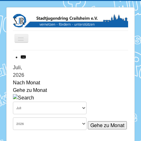
Toggle
Navigation
News
Juli,
2026
Termine
Nach Monat
Gehe zu Monat
Über uns
Mitglieder
Förderung
Gehe zu Monat
Services