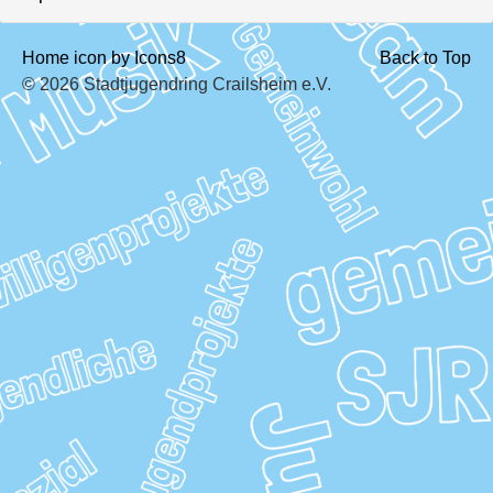
Home icon by Icons8
Back to Top
© 2026 Stadtjugendring Crailsheim e.V.