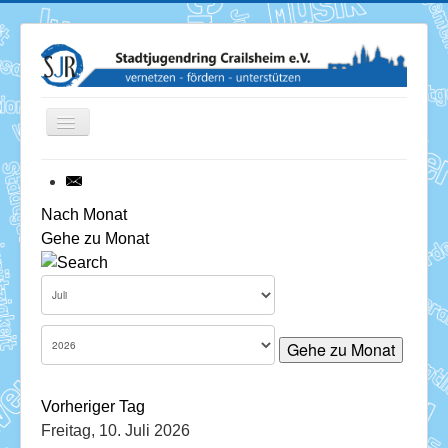
Toggle
Navigation
News
Nach Monat
Gehe zu Monat
Termine
Über uns
Mitglieder
Gehe zu Monat
Förderung
Vorheriger Tag
Services
Freitag, 10. Juli 2026